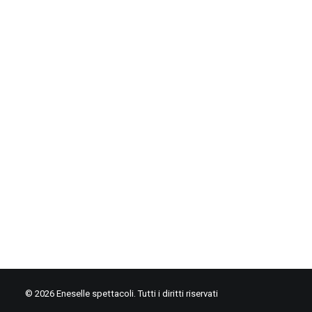
19 Ottobre 2019
Sunshine Gospel Choir
© 2026 Eneselle spettacoli. Tutti i diritti riservati